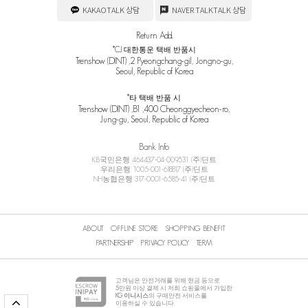
KAKAOTALK 상담
NAVER TALKTALK 상담
Return Add.
*CJ 대한통운 택배 반품시
Trenshow (DINT) ,2 Pyeongchang-gil, Jongno-gu,
Seoul, Republic of Korea
*타 택배 반품 시
Trenshow (DINT) ,B1 ,400 Cheonggyecheon-ro,
Jung-gu, Seoul, Republic of Korea
Bank Info
KB국민은행 464437-04-009531 (주)딘트
우리은행 1005-001-618817 (주)딘트
NH농협은행 317-0001-6585-41 (주)딘트
ABOUT
OFFLINE STORE
SHOPPING BENEFIT
PARTNERSHIP
PRIVACY POLICY
TERM
고객님은 안전거래를 위해 현금 등으로
5
만원 이상 결제 시 저희 쇼핑몰에서 가입한
KG 이니시스
의 구매안전 서비스를
이용하실 수 있습니다.