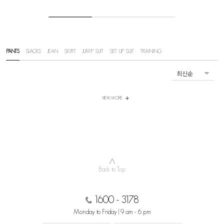
PANTS
SLACKS
JEAN
SKIRT
JUMP SUIT
SET UP SUIT
TRAINING
VIEW MORE
∧
Back to Top
1600 - 3178
Monday to Friday | 9 am - 6 pm