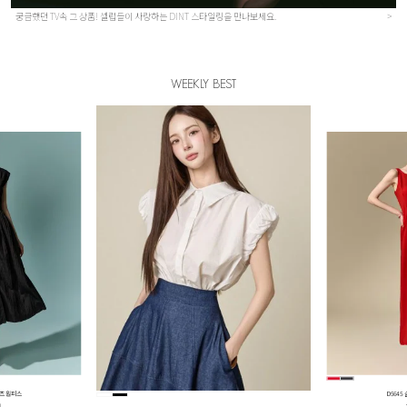
궁금했던 TV속 그 상품! 셀럽들이 사랑하는 DINT 스타일링을 만나보세요.
>
WEEKLY BEST
셔츠 원피스
D5645
원