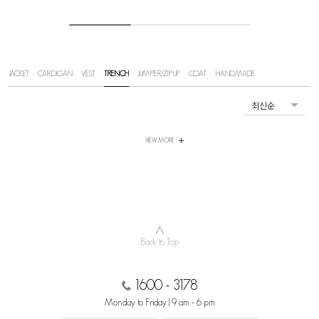
JACKET
CARDIGAN
VEST
TRENCH
JUMPER/ZIPUP
COAT
HANDMADE
VIEW MORE
∧
Back to Top
1600 - 3178
Monday to Friday | 9 am - 6 pm