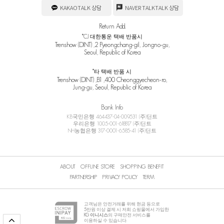
KAKAOTALK 상담
NAVER TALKTALK 상담
Return Add.
*CJ 대한통운 택배 반품시
Trenshow (DINT) ,2 Pyeongchang-gil, Jongno-gu,
Seoul, Republic of Korea
*타 택배 반품 시
Trenshow (DINT) ,B1 ,400 Cheonggyecheon-ro,
Jung-gu, Seoul, Republic of Korea
Bank Info
KB국민은행 464437-04-009531 (주)딘트
우리은행 1005-001-618817 (주)딘트
NH농협은행 317-0001-6585-41 (주)딘트
ABOUT
OFFLINE STORE
SHOPPING BENEFIT
PARTNERSHIP
PRIVACY POLICY
TERM
고객님은 안전거래를 위해 현금 등으로
5
만원 이상 결제 시 저희 쇼핑몰에서 가입한
KG 이니시스
의 구매안전 서비스를
이용하실 수 있습니다.