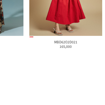
MBD62O2D004
158,000