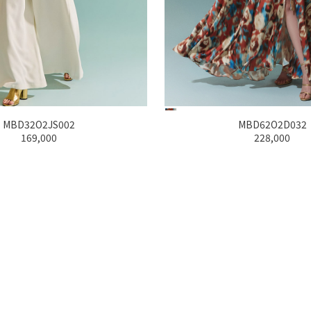
MBD62O2D021
MBD62O2D032
165,000
228,000