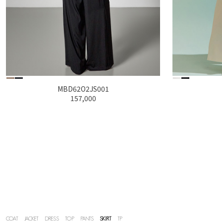
MBD32O2JS002
169,000
COAT
JACKET
DRESS
TOP
PANTS
SKIRT
TP