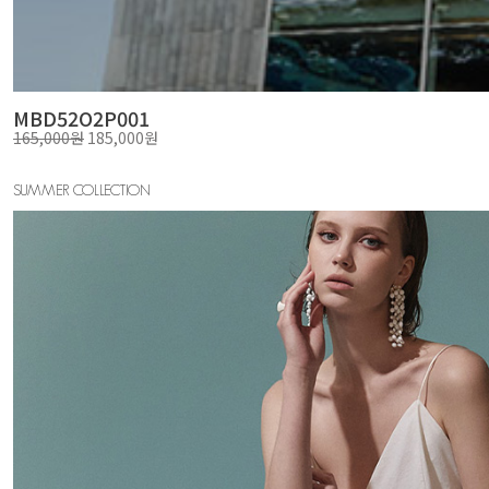
MBD52O2P001
165,000원
185,000원
SUMMER COLLECTION