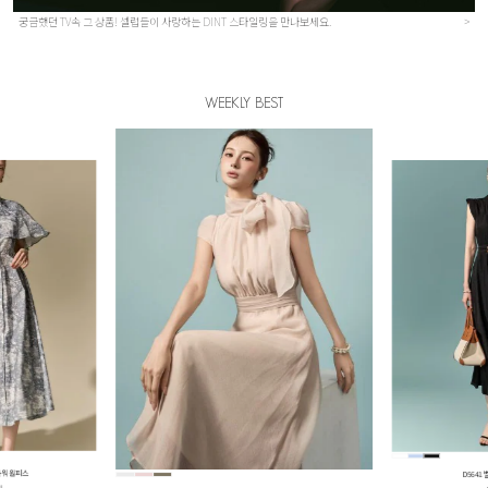
궁금했던 TV속 그 상품! 셀럽들이 사랑하는 DINT 스타일링을 만나보세요.
>
WEEKLY BEST
레어 원피스
B3219
원