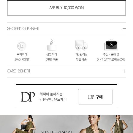
SHOPPING BENEFIT
구매최대
생일최대
7만원이상
주말ㆍ공휴일
5%D.POINT
5만원쿠폰
무료배송
DINT DAY무료배송&5%
CARD BENEFIT