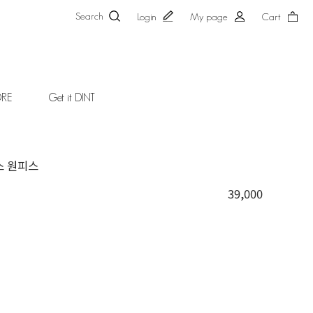
Search
Login
My page
Cart
ORE
Get it DINT
스 원피스
39,000