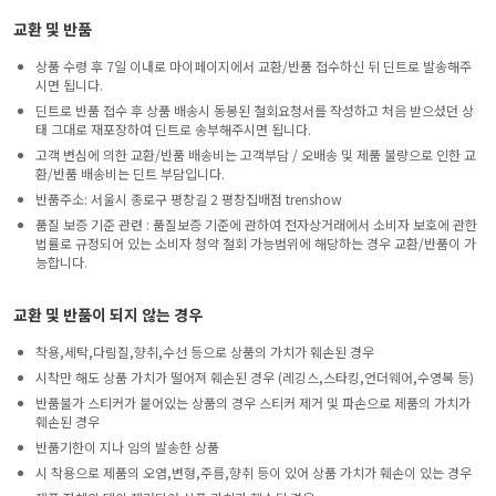
교환 및 반품
상품 수령 후 7일 이내로 마이페이지에서 교환/반품 접수하신 뒤 딘트로 발송해주
시면 됩니다.
딘트로 반품 접수 후 상품 배송시 동봉된 철회요청서를 작성하고 처음 받으셨던 상
태 그대로 재포장하여 딘트로 송부해주시면 됩니다.
고객 변심에 의한 교환/반품 배송비는 고객부담 / 오배송 및 제품 불량으로 인한 교
환/반품 배송비는 딘트 부담입니다.
반품주소: 서울시 종로구 평창길 2 평창집배점 trenshow
품질 보증 기준 관련 : 품질보증 기준에 관하여 전자상거래에서 소비자 보호에 관한
법률로 규정되어 있는 소비자 청약 철회 가능범위에 해당하는 경우 교환/반품이 가
능합니다.
교환 및 반품이 되지 않는 경우
착용,세탁,다림질,향취,수선 등으로 상품의 가치가 훼손된 경우
시착만 해도 상품 가치가 떨어져 훼손된 경우 (레깅스,스타킹,언더웨어,수영복 등)
반품불가 스티커가 붙어있는 상품의 경우 스티커 제거 및 파손으로 제품의 가치가
훼손된 경우
반품기한이 지나 임의 발송한 상품
시 착용으로 제품의 오염,변형,주름,향취 등이 있어 상품 가치가 훼손이 있는 경우