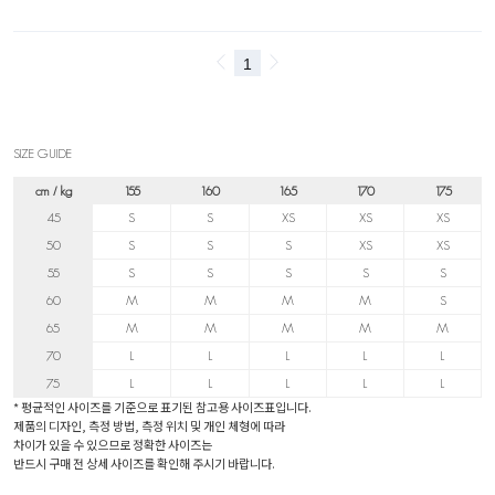
SIZE GUIDE
cm / kg
155
160
165
170
175
45
S
S
XS
XS
XS
50
S
S
S
XS
XS
55
S
S
S
S
S
60
M
M
M
M
S
65
M
M
M
M
M
70
L
L
L
L
L
75
L
L
L
L
L
* 평균적인 사이즈를 기준으로 표기된 참고용 사이즈표입니다.
제품의 디자인, 측정 방법, 측정 위치 및 개인 체형에 따라
차이가 있을 수 있으므로 정확한 사이즈는
반드시 구매 전 상세 사이즈를 확인해 주시기 바랍니다.