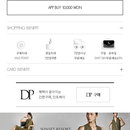
SHOPPING BENEFIT
구매최대
생일최대
7만원이상
주말ㆍ공휴일
5%D.POINT
5만원쿠폰
무료배송
DINT DAY무료배송&5%
CARD BENEFIT