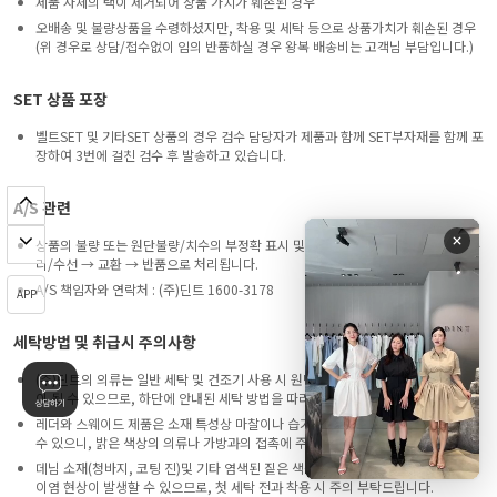
제품 자체의 택이 제거되어 상품 가치가 훼손된 경우
오배송 및 불량상품을 수령하셨지만, 착용 및 세탁 등으로 상품가치가 훼손된 경우
(위 경우로 상담/접수없이 임의 반품하실 경우 왕복 배송비는 고객님 부담입니다.)
SET 상품 포장
벨트SET 및 기타SET 상품의 경우 검수 담당자가 제품과 함께 SET부자재를 함께 포
장하여 3번에 걸친 검수 후 발송하고 있습니다.
A/S 관련
상품의 불량 또는 원단불량/치수의 부정확 표시 및 소재 부적합으로 인한 사고는 수
리/수선 → 교환 → 반품으로 처리됩니다.
A/S 책임자와 연락처 : (주)딘트 1600-3178
APP
세탁방법 및 취급시 주의사항
(주)딘트의 의류는 일반 세탁 및 건조기 사용 시 원단의 변형이나 제품 손상의 원인
이 될 수 있으므로, 하단에 안내된 세탁 방법을 따라주시기를 권장합니다.
레더와 스웨이드 제품은 소재 특성상 마찰이나 습기에 의해 물 빠짐 현상이 발생할
수 있으니, 밝은 색상의 의류나 가방과의 접촉에 주의해 주시기 바랍니다.
데님 소재(청바지, 코팅 진)및 기타 염색된 짙은 색상의 의류는 특성상 물빠짐이나
이염 현상이 발생할 수 있으므로, 첫 세탁 전과 착용 시 주의 부탁드립니다.