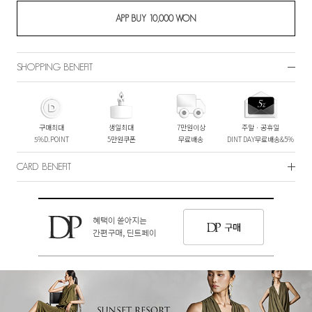
SHOPPING BENEFIT
구매최대
생일최대
7만원이상
주말ㆍ공휴일
5%D.POINT
5만원쿠폰
무료배송
DINT DAY무료배송&5%
CARD BENEFIT