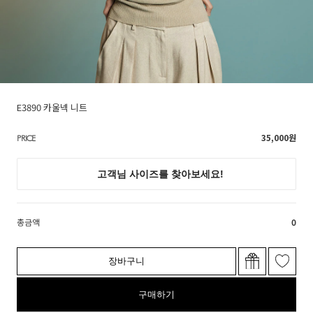
E3890 카울넥 니트
35,000
원
PRICE
총금액
0
장바구니
구매하기