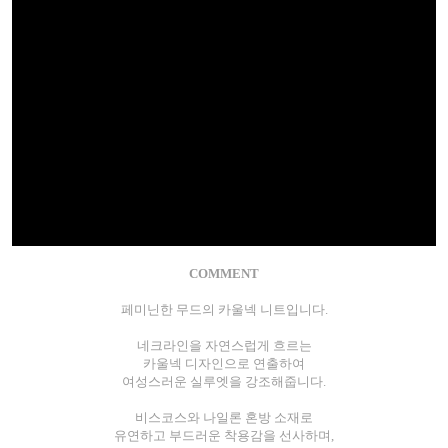
COMMENT
페미닌한 무드의 카울넥 니트입니다.
네크라인을 자연스럽게 흐르는
카울넥 디자인으로 연출하여
여성스러운 실루엣을 강조해줍니다.
비스코스와 나일론 혼방 소재로
유연하고 부드러운 착용감을 선사하며,