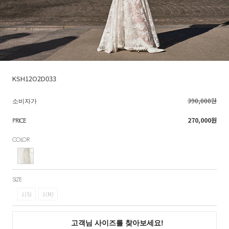
KSH12O2D033
390,000원
소비자가
270,000
원
PRICE
COLOR
SIZE
1(S)
2(M)