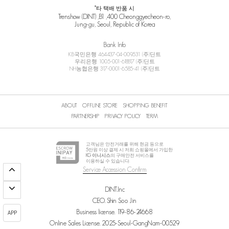
*타 택배 반품 시
Trenshow (DINT) ,B1 ,400 Cheonggyecheon-ro,
Jung-gu, Seoul, Republic of Korea
Bank Info
KB국민은행 464437-04-009531 (주)딘트
우리은행 1005-001-618817 (주)딘트
NH농협은행 317-0001-6585-41 (주)딘트
ABOUT
OFFLINE STORE
SHOPPING BENEFIT
PARTNERSHIP
PRIVACY POLICY
TERM
고객님은 안전거래를 위해 현금 등으로
5
만원 이상 결제 시 저희 쇼핑몰에서 가입한
KG 이니시스
의 구매안전 서비스를
이용하실 수 있습니다.
Service Accession Confirm
DINT.Inc
CEO. Shin Soo Jin
Business license. 119-86-24668
APP
Online Sales License. 2025-Seoul-GangNam-00529