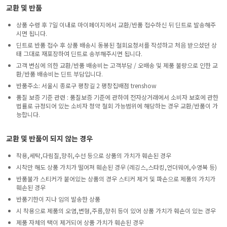
교환 및 반품
상품 수령 후 7일 이내로 마이페이지에서 교환/반품 접수하신 뒤 딘트로 발송해주
시면 됩니다.
딘트로 반품 접수 후 상품 배송시 동봉된 철회요청서를 작성하고 처음 받으셨던 상
태 그대로 재포장하여 딘트로 송부해주시면 됩니다.
고객 변심에 의한 교환/반품 배송비는 고객부담 / 오배송 및 제품 불량으로 인한 교
환/반품 배송비는 딘트 부담입니다.
반품주소: 서울시 종로구 평창길 2 평창집배점 trenshow
품질 보증 기준 관련 : 품질보증 기준에 관하여 전자상거래에서 소비자 보호에 관한
법률로 규정되어 있는 소비자 청약 철회 가능범위에 해당하는 경우 교환/반품이 가
능합니다.
교환 및 반품이 되지 않는 경우
착용,세탁,다림질,향취,수선 등으로 상품의 가치가 훼손된 경우
시착만 해도 상품 가치가 떨어져 훼손된 경우 (레깅스,스타킹,언더웨어,수영복 등)
반품불가 스티커가 붙어있는 상품의 경우 스티커 제거 및 파손으로 제품의 가치가
훼손된 경우
반품기한이 지나 임의 발송한 상품
시 착용으로 제품의 오염,변형,주름,향취 등이 있어 상품 가치가 훼손이 있는 경우
제품 자체의 택이 제거되어 상품 가치가 훼손된 경우