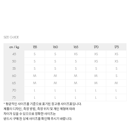
SIZE GUIDE
cm / kg
155
160
165
170
175
45
S
S
XS
XS
XS
50
S
S
S
XS
XS
55
S
S
S
S
S
60
M
M
M
M
S
65
M
M
M
M
M
70
L
L
L
L
L
75
L
L
L
L
L
* 평균적인 사이즈를 기준으로 표기된 참고용 사이즈표입니다.
제품의 디자인, 측정 방법, 측정 위치 및 개인 체형에 따라
차이가 있을 수 있으므로 정확한 사이즈는
반드시 구매 전 상세 사이즈를 확인해 주시기 바랍니다.