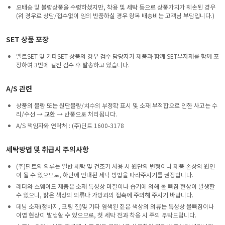
오배송 및 불량상품을 수령하셨지만, 착용 및 세탁 등으로 상품가치가 훼손된 경우
(위 경우로 상담/접수없이 임의 반품하실 경우 왕복 배송비는 고객님 부담입니다.)
SET 상품 포장
벨트SET 및 기타SET 상품의 경우 검수 담당자가 제품과 함께 SET부자재를 함께 포
장하여 3번에 걸친 검수 후 발송하고 있습니다.
A/S 관련
상품의 불량 또는 원단불량/치수의 부정확 표시 및 소재 부적합으로 인한 사고는 수
리/수선 → 교환 → 반품으로 처리됩니다.
A/S 책임자와 연락처 : (주)딘트 1600-3178
세탁방법 및 취급시 주의사항
(주)딘트의 의류는 일반 세탁 및 건조기 사용 시 원단의 변형이나 제품 손상의 원인
이 될 수 있으므로, 하단에 안내된 세탁 방법을 따라주시기를 권장합니다.
레더와 스웨이드 제품은 소재 특성상 마찰이나 습기에 의해 물 빠짐 현상이 발생할
수 있으니, 밝은 색상의 의류나 가방과의 접촉에 주의해 주시기 바랍니다.
데님 소재(청바지, 코팅 진)및 기타 염색된 짙은 색상의 의류는 특성상 물빠짐이나
이염 현상이 발생할 수 있으므로, 첫 세탁 전과 착용 시 주의 부탁드립니다.