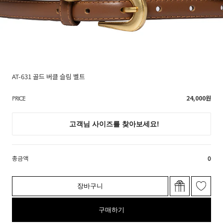
AT-631 골드 버클 슬림 벨트
24,000
원
PRICE
총금액
0
장바구니
구매하기