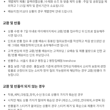
개별제작 제품/ 블랙라벨상품 /수제화 슈즈 등 맞춤 제작 상품 : 주말 및 공휴일을 제
외하고 7-15일 제작 및 준비기간이 소요됩니다.
배송지연/리오더 상품의 경우 개별연락 안내 드립니다.
교환 및 반품
상품 수령 후 7일 이내로 마이페이지에서 교환/반품 접수하신 뒤 딘트로 발송해주
시면 됩니다.
딘트로 반품 접수 후 상품 배송시 동봉된 철회요청서를 작성하고 처음 받으셨던 상
태 그대로 재포장하여 딘트로 송부해주시면 됩니다.
고객 변심에 의한 교환/반품 배송비는 고객부담 / 오배송 및 제품 불량으로 인한 교
환/반품 배송비는 딘트 부담입니다.
반품주소: 서울시 종로구 평창길 2 평창집배점 trenshow
품질 보증 기준 관련 : 품질보증 기준에 관하여 전자상거래에서 소비자 보호에 관한
법률로 규정되어 있는 소비자 청약 철회 가능범위에 해당하는 경우 교환/반품이 가
능합니다.
교환 및 반품이 되지 않는 경우
착용,세탁,다림질,향취,수선 등으로 상품의 가치가 훼손된 경우
시착만 해도 상품 가치가 떨어져 훼손된 경우 (레깅스,스타킹,언더웨어,수영복 등)
반품불가 스티커가 붙어있는 상품의 경우 스티커 제거 및 파손으로 제품의 가치가
훼손된 경우