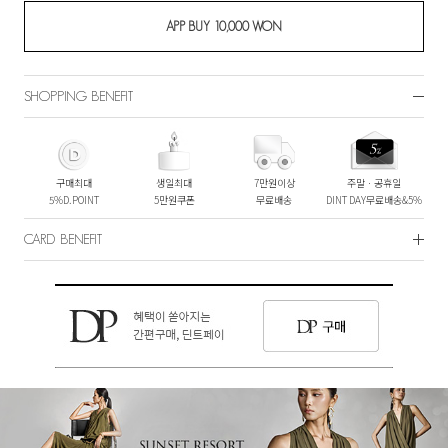
SHOPPING BENEFIT
구매최대
생일최대
7만원이상
주말ㆍ공휴일
5%D.POINT
5만원쿠폰
무료배송
DINT DAY무료배송&5%
CARD BENEFIT