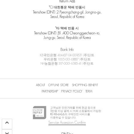
Return Add.
*CJ 대한통운 택배 반품시
Trenshow (DINT) ,2 Pyeongchang-gil, Jongno-gu,
Seoul, Republic of Korea
*타 택배 반품 시
Trenshow (DINT) ,B1 ,400 Cheonggyecheon-ro,
Jung-gu, Seoul, Republic of Korea
Bank Info
KB국민은행 464437-04-009531 (주)딘트
우리은행 1005-001-618817 (주)딘트
NH농협은행 317-0001-6585-41 (주)딘트
ABOUT
OFFLINE STORE
SHOPPING BENEFIT
PARTNERSHIP
PRIVACY POLICY
TERM
고객님은 안전거래를 위해 현금 등으로
5
만원 이상 결제 시 저희 쇼핑몰에서 가입한
KG 이니시스
의 구매안전 서비스를
이용하실 수 있습니다.
Service Accession Confirm