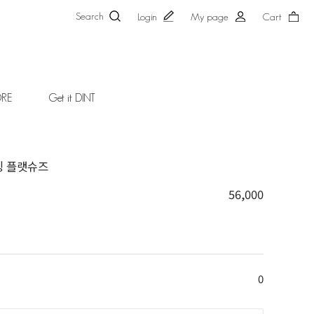
Search
Login
My page
Cart
ORE
Get it DINT
트링 플랫슈즈
56,000
0