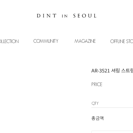
COMMUNITY
MAGAZINE
LLECTION
OFFLINE ST
AR-3521 셔링 스
PRICE
QTY
총금액