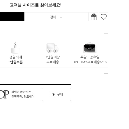
장바구니
생일최대
7만원이상
주말ㆍ공휴일
5만원쿠폰
무료배송
DINT DAY무료배송&5%