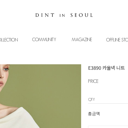
COMMUNITY
MAGAZINE
LLECTION
OFFLINE ST
E3890 카울넥 니트
PRICE
QTY
총금액