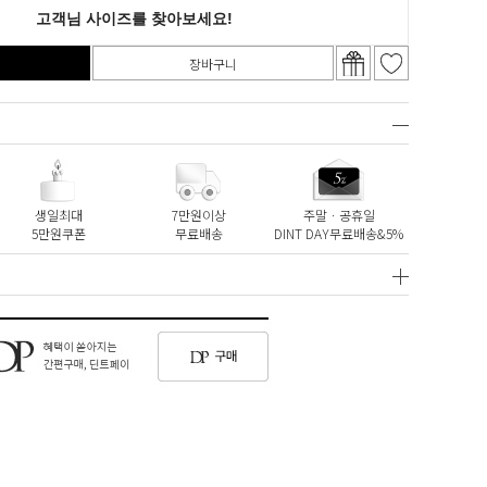
장바구니
생일최대
7만원이상
주말ㆍ공휴일
5만원쿠폰
무료배송
DINT DAY무료배송&5%