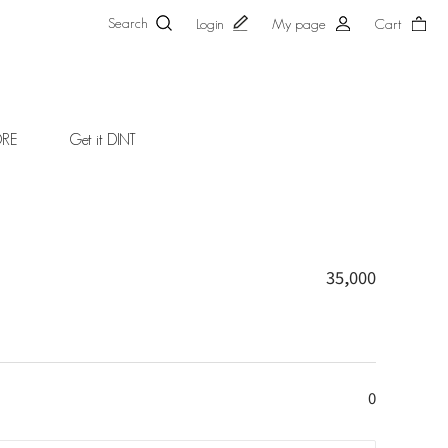
Search
Login
My page
Cart
ORE
Get it DINT
35,000
0