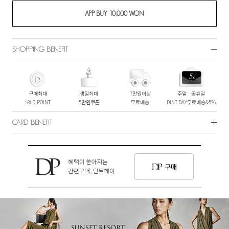
SHOPPING BENEFIT
구매최대
생일최대
7만원이상
주말ㆍ공휴일
5%D.POINT
5만원쿠폰
무료배송
DINT DAY무료배송&5%
CARD BENEFIT