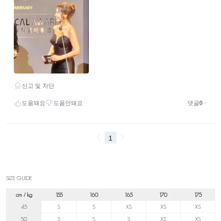
SIZE GUIDE
cm / kg
155
160
165
170
175
45
S
S
XS
XS
XS
50
S
S
S
XS
XS