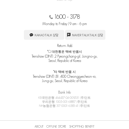
1600 - 3178
Monday to Friday | 9 am - 6 pm
KAKAOTALK 상담
NAVER TALKTALK 상담
Return Add.
*CJ 대한통운 택배 반품시
Trenshow (DINT) ,2 Pyeongchang-gil, Jongno-gu,
Seoul, Republic of Korea
*타 택배 반품 시
Trenshow (DINT) ,B1 ,400 Cheonggyecheon-ro,
Jung-gu, Seoul, Republic of Korea
Bank Info
KB국민은행 464437-04-009531 (주)딘트
우리은행 1005-001-618817 (주)딘트
NH농협은행 317-0001-6585-41 (주)딘트
ABOUT
OFFLINE STORE
SHOPPING BENEFIT