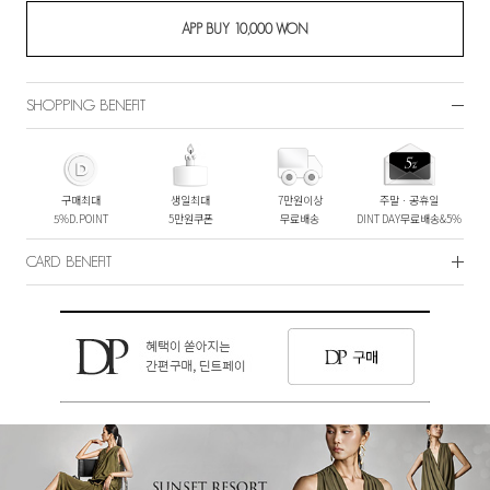
SHOPPING BENEFIT
구매최대
생일최대
7만원이상
주말ㆍ공휴일
5%D.POINT
5만원쿠폰
무료배송
DINT DAY무료배송&5%
CARD BENEFIT