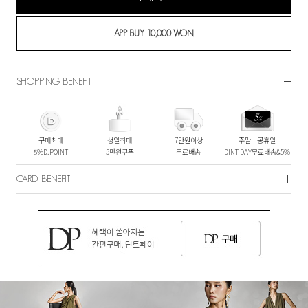
SHOPPING BENEFIT
구매최대
생일최대
7만원이상
주말ㆍ공휴일
5%D.POINT
5만원쿠폰
무료배송
DINT DAY무료배송&5%
CARD BENEFIT