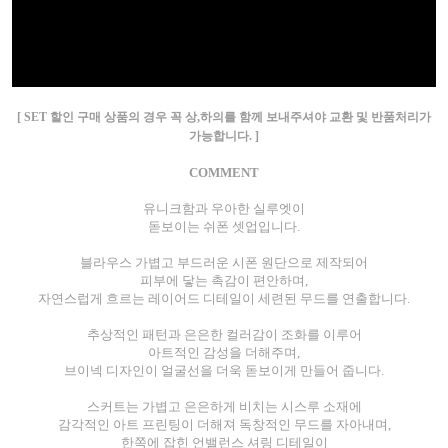
[ SET 할인 구매 상품의 경우 꼭 상,하의를 함께 보내주셔야 교환 및 반품처리가
가능합니다. ]
COMMENT
유니크함과 우아한 실루엣이
돋보이는 쉬폰 셋업입니다.
블라우스 가볍고 부드러운 시폰 원단으로 제작되어
피부에 닿는 촉감이 편안하며,
자연스럽게 흐르는 레이어드 디테일이 세련된 무드를 연출합니다.
추상적인 패턴과 은은한 컬러감이 조화를 이루어
아트적인 감성을 더해주며,
브이넥 디자인이 얼굴선을 더욱 돋보이게 만들어 줍니다.
스커트는 가볍고 은은하게 비치는 시스루 소재에
감각적인 아트 프린팅이 더해져 독창적인 무드를 자아내며,
한쪽에 잡힌 언밸런스 셔링 디테일이