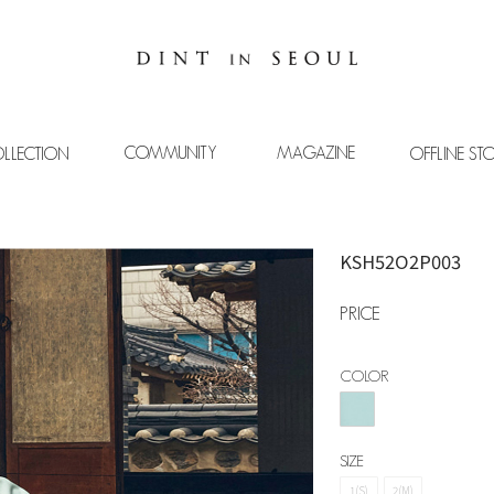
COMMUNITY
MAGAZINE
LLECTION
OFFLINE ST
KSH52O2P003
PRICE
COLOR
SIZE
1(S)
2(M)