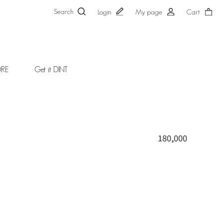
Search
Login
My page
Cart
ORE
Get it DINT
180,000