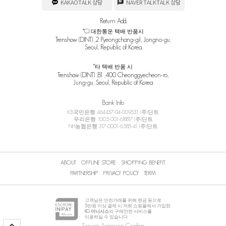
KAKAOTALK 상담
NAVER TALKTALK 상담
Return Add.
*CJ 대한통운 택배 반품시
Trenshow (DINT) ,2 Pyeongchang-gil, Jongno-gu,
Seoul, Republic of Korea
*타 택배 반품 시
Trenshow (DINT) ,B1 ,400 Cheonggyecheon-ro,
Jung-gu, Seoul, Republic of Korea
Bank Info
KB국민은행 464437-04-009531 (주)딘트
우리은행 1005-001-618817 (주)딘트
NH농협은행 317-0001-6585-41 (주)딘트
ABOUT
OFFLINE STORE
SHOPPING BENEFIT
PARTNERSHIP
PRIVACY POLICY
TERM
고객님은 안전거래를 위해 현금 등으로
5
만원 이상 결제 시 저희 쇼핑몰에서 가입한
KG 이니시스
의 구매안전 서비스를
이용하실 수 있습니다.
Service Accession Confirm