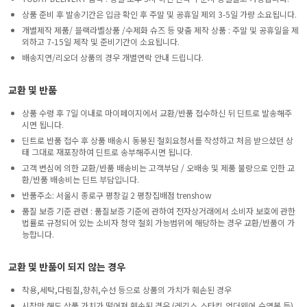
상품 준비 후 발송기간은 입금 확인 후 주말 및 공휴일 제외 3-5일 가량 소요됩니다.
개별제작 제품/ 블랙라벨상품 /수제화 슈즈 등 맞춤 제작 상품 : 주말 및 공휴일을 제
외하고 7-15일 제작 및 준비기간이 소요됩니다.
배송지연/리오더 상품의 경우 개별연락 안내 드립니다.
교환 및 반품
상품 수령 후 7일 이내로 마이페이지에서 교환/반품 접수하신 뒤 딘트로 발송해주
시면 됩니다.
딘트로 반품 접수 후 상품 배송시 동봉된 철회요청서를 작성하고 처음 받으셨던 상
태 그대로 재포장하여 딘트로 송부해주시면 됩니다.
고객 변심에 의한 교환/반품 배송비는 고객부담 / 오배송 및 제품 불량으로 인한 교
환/반품 배송비는 딘트 부담입니다.
반품주소: 서울시 종로구 평창길 2 평창집배점 trenshow
품질 보증 기준 관련 : 품질보증 기준에 관하여 전자상거래에서 소비자 보호에 관한
법률로 규정되어 있는 소비자 청약 철회 가능범위에 해당하는 경우 교환/반품이 가
능합니다.
교환 및 반품이 되지 않는 경우
착용,세탁,다림질,향취,수선 등으로 상품의 가치가 훼손된 경우
시착만 해도 상품 가치가 떨어져 훼손된 경우 (레깅스,스타킹,언더웨어,수영복 등)