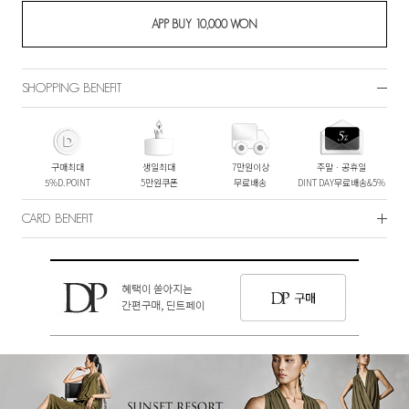
SHOPPING BENEFIT
구매최대
생일최대
7만원이상
주말ㆍ공휴일
5%D.POINT
5만원쿠폰
무료배송
DINT DAY무료배송&5%
CARD BENEFIT