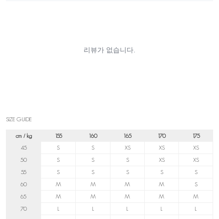
SIZE GUIDE
cm / kg
155
160
165
170
175
45
S
S
XS
XS
XS
50
S
S
S
XS
XS
55
S
S
S
S
S
60
M
M
M
M
S
65
M
M
M
M
M
70
L
L
L
L
L