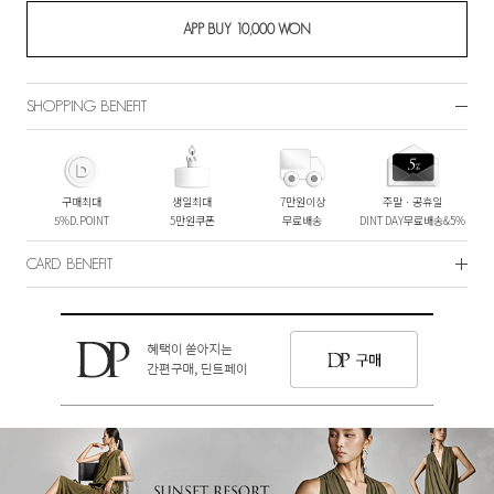
SHOPPING BENEFIT
구매최대
생일최대
7만원이상
주말ㆍ공휴일
5%D.POINT
5만원쿠폰
무료배송
DINT DAY무료배송&5%
CARD BENEFIT