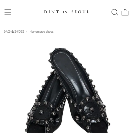
BAG＆SHOES
Handmade shoes