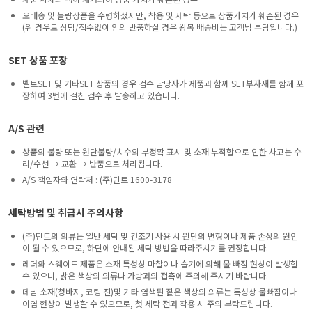
오배송 및 불량상품을 수령하셨지만, 착용 및 세탁 등으로 상품가치가 훼손된 경우
(위 경우로 상담/접수없이 임의 반품하실 경우 왕복 배송비는 고객님 부담입니다.)
SET 상품 포장
벨트SET 및 기타SET 상품의 경우 검수 담당자가 제품과 함께 SET부자재를 함께 포
장하여 3번에 걸친 검수 후 발송하고 있습니다.
A/S 관련
상품의 불량 또는 원단불량/치수의 부정확 표시 및 소재 부적합으로 인한 사고는 수
리/수선 → 교환 → 반품으로 처리됩니다.
A/S 책임자와 연락처 : (주)딘트 1600-3178
세탁방법 및 취급시 주의사항
(주)딘트의 의류는 일반 세탁 및 건조기 사용 시 원단의 변형이나 제품 손상의 원인
이 될 수 있으므로, 하단에 안내된 세탁 방법을 따라주시기를 권장합니다.
레더와 스웨이드 제품은 소재 특성상 마찰이나 습기에 의해 물 빠짐 현상이 발생할
수 있으니, 밝은 색상의 의류나 가방과의 접촉에 주의해 주시기 바랍니다.
데님 소재(청바지, 코팅 진)및 기타 염색된 짙은 색상의 의류는 특성상 물빠짐이나
이염 현상이 발생할 수 있으므로, 첫 세탁 전과 착용 시 주의 부탁드립니다.