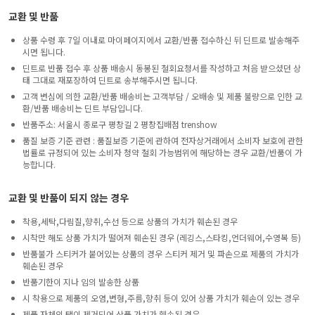
교환 및 반품
상품 수령 후 7일 이내로 마이페이지에서 교환/반품 접수하신 뒤 딘트로 발송해주
시면 됩니다.
딘트로 반품 접수 후 상품 배송시 동봉된 철회요청서를 작성하고 처음 받으셨던 상
태 그대로 재포장하여 딘트로 송부해주시면 됩니다.
고객 변심에 의한 교환/반품 배송비는 고객부담 / 오배송 및 제품 불량으로 인한 교
환/반품 배송비는 딘트 부담입니다.
반품주소: 서울시 종로구 평창길 2 평창집배점 trenshow
품질 보증 기준 관련 : 품질보증 기준에 관하여 전자상거래에서 소비자 보호에 관한
법률로 규정되어 있는 소비자 청약 철회 가능범위에 해당하는 경우 교환/반품이 가
능합니다.
교환 및 반품이 되지 않는 경우
착용,세탁,다림질,향취,수선 등으로 상품의 가치가 훼손된 경우
시착만 해도 상품 가치가 떨어져 훼손된 경우 (레깅스,스타킹,언더웨어,수영복 등)
반품불가 스티커가 붙어있는 상품의 경우 스티커 제거 및 파손으로 제품의 가치가
훼손된 경우
반품기한이 지나 임의 발송한 상품
시 착용으로 제품의 오염,변형,주름,향취 등이 있어 상품 가치가 훼손이 있는 경우
제품 자체의 택이 제거되어 상품 가치가 훼손된 경우