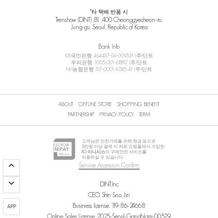
*타 택배 반품 시
Trenshow (DINT) ,B1 ,400 Cheonggyecheon-ro,
Jung-gu, Seoul, Republic of Korea
Bank Info
KB국민은행 464437-04-009531 (주)딘트
우리은행 1005-001-618817 (주)딘트
NH농협은행 317-0001-6585-41 (주)딘트
ABOUT
OFFLINE STORE
SHOPPING BENEFIT
PARTNERSHIP
PRIVACY POLICY
TERM
고객님은 안전거래를 위해 현금 등으로
5
만원 이상 결제 시 저희 쇼핑몰에서 가입한
KG 이니시스
의 구매안전 서비스를
이용하실 수 있습니다.
Service Accession Confirm
DINT.Inc
CEO. Shin Soo Jin
Business license. 119-86-24668
APP
Online Sales License. 2025-Seoul-GangNam-00529