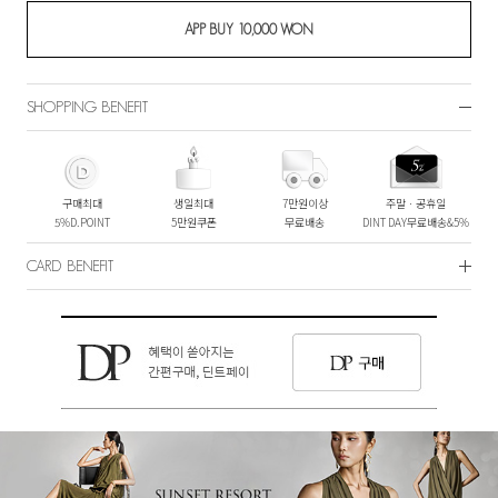
SHOPPING BENEFIT
구매최대
생일최대
7만원이상
주말ㆍ공휴일
5%D.POINT
5만원쿠폰
무료배송
DINT DAY무료배송&5%
CARD BENEFIT