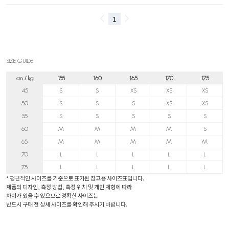
SIZE GUIDE
cm / kg
155
160
165
170
175
45
S
S
XS
XS
XS
50
S
S
S
XS
XS
55
S
S
S
S
S
60
M
M
M
M
S
65
M
M
M
M
M
70
L
L
L
L
L
75
L
L
L
L
L
* 평균적인 사이즈를 기준으로 표기된 참고용 사이즈표입니다.
제품의 디자인, 측정 방법, 측정 위치 및 개인 체형에 따라
차이가 있을 수 있으므로 정확한 사이즈는
반드시 구매 전 상세 사이즈를 확인해 주시기 바랍니다.