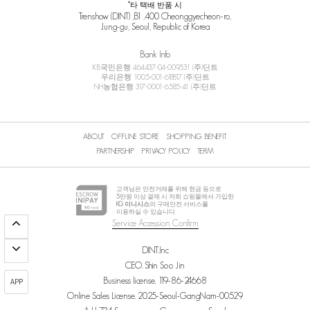
*타 택배 반품 시
Trenshow (DINT) ,B1 ,400 Cheonggyecheon-ro,
Jung-gu, Seoul, Republic of Korea
Bank Info
KB국민은행 464437-04-009531 (주)딘트
우리은행 1005-001-618817 (주)딘트
NH농협은행 317-0001-6585-41 (주)딘트
ABOUT
OFFLINE STORE
SHOPPING BENEFIT
PARTNERSHIP
PRIVACY POLICY
TERM
고객님은 안전거래를 위해 현금 등으로
5
만원 이상 결제 시 저희 쇼핑몰에서 가입한
KG 이니시스
의 구매안전 서비스를
이용하실 수 있습니다.
Service Accession Confirm
DINT.Inc
CEO. Shin Soo Jin
Business license. 119-86-24668
APP
Online Sales License. 2025-Seoul-GangNam-00529