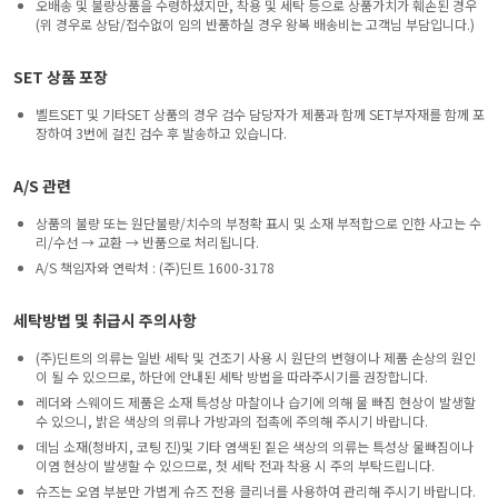
오배송 및 불량상품을 수령하셨지만, 착용 및 세탁 등으로 상품가치가 훼손된 경우
(위 경우로 상담/접수없이 임의 반품하실 경우 왕복 배송비는 고객님 부담입니다.)
SET 상품 포장
벨트SET 및 기타SET 상품의 경우 검수 담당자가 제품과 함께 SET부자재를 함께 포
장하여 3번에 걸친 검수 후 발송하고 있습니다.
A/S 관련
상품의 불량 또는 원단불량/치수의 부정확 표시 및 소재 부적합으로 인한 사고는 수
리/수선 → 교환 → 반품으로 처리됩니다.
A/S 책임자와 연락처 : (주)딘트 1600-3178
세탁방법 및 취급시 주의사항
(주)딘트의 의류는 일반 세탁 및 건조기 사용 시 원단의 변형이나 제품 손상의 원인
이 될 수 있으므로, 하단에 안내된 세탁 방법을 따라주시기를 권장합니다.
레더와 스웨이드 제품은 소재 특성상 마찰이나 습기에 의해 물 빠짐 현상이 발생할
수 있으니, 밝은 색상의 의류나 가방과의 접촉에 주의해 주시기 바랍니다.
데님 소재(청바지, 코팅 진)및 기타 염색된 짙은 색상의 의류는 특성상 물빠짐이나
이염 현상이 발생할 수 있으므로, 첫 세탁 전과 착용 시 주의 부탁드립니다.
슈즈는 오염 부분만 가볍게 슈즈 전용 클리너를 사용하여 관리해 주시기 바랍니다.