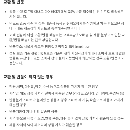
교환 및 반품
상품 수령 후 7일 이내로 마이페이지에서 교환/반품 접수하신 뒤 딘트로 발송해주
시면 됩니다.
딘트로 반품 접수 후 상품 배송시 동봉된 철회요청서를 작성하고 처음 받으셨던 상
태 그대로 재포장하여 딘트로 송부해주시면 됩니다.
고객 변심에 의한 교환/반품 배송비는 고객부담 / 오배송 및 제품 불량으로 인한 교
환/반품 배송비는 딘트 부담입니다.
반품주소: 서울시 종로구 평창길 2 평창집배점 trenshow
품질 보증 기준 관련 : 품질보증 기준에 관하여 전자상거래에서 소비자 보호에 관한
법률로 규정되어 있는 소비자 청약 철회 가능범위에 해당하는 경우 교환/반품이 가
능합니다.
교환 및 반품이 되지 않는 경우
착용,세탁,다림질,향취,수선 등으로 상품의 가치가 훼손된 경우
시착만 해도 상품 가치가 떨어져 훼손된 경우 (레깅스,스타킹,언더웨어,수영복 등)
반품불가 스티커가 붙어있는 상품의 경우 스티커 제거 및 파손으로 제품의 가치가
훼손된 경우
반품기한이 지나 임의 발송한 상품
시 착용으로 제품의 오염,변형,주름,향취 등이 있어 상품 가치가 훼손이 있는 경우
제품 자체의 택이 제거되어 상품 가치가 훼손된 경우