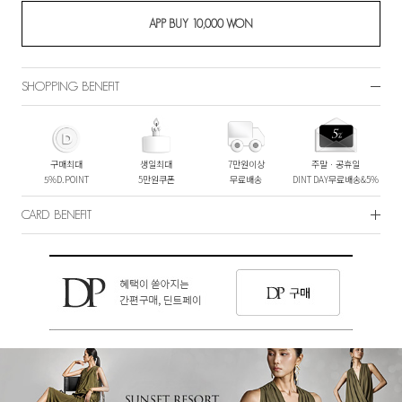
SHOPPING BENEFIT
구매최대
생일최대
7만원이상
주말ㆍ공휴일
5%D.POINT
5만원쿠폰
무료배송
DINT DAY무료배송&5%
CARD BENEFIT