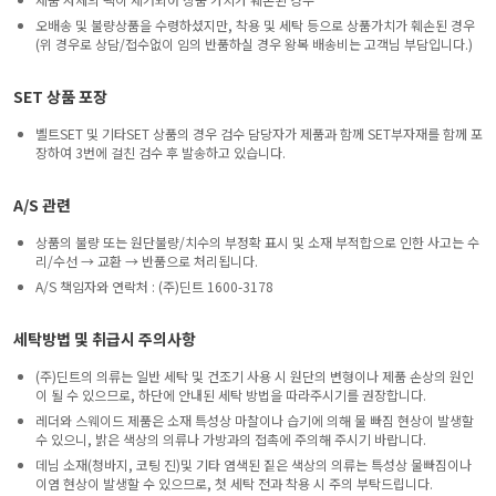
오배송 및 불량상품을 수령하셨지만, 착용 및 세탁 등으로 상품가치가 훼손된 경우
(위 경우로 상담/접수없이 임의 반품하실 경우 왕복 배송비는 고객님 부담입니다.)
SET 상품 포장
벨트SET 및 기타SET 상품의 경우 검수 담당자가 제품과 함께 SET부자재를 함께 포
장하여 3번에 걸친 검수 후 발송하고 있습니다.
A/S 관련
상품의 불량 또는 원단불량/치수의 부정확 표시 및 소재 부적합으로 인한 사고는 수
리/수선 → 교환 → 반품으로 처리됩니다.
A/S 책임자와 연락처 : (주)딘트 1600-3178
세탁방법 및 취급시 주의사항
(주)딘트의 의류는 일반 세탁 및 건조기 사용 시 원단의 변형이나 제품 손상의 원인
이 될 수 있으므로, 하단에 안내된 세탁 방법을 따라주시기를 권장합니다.
레더와 스웨이드 제품은 소재 특성상 마찰이나 습기에 의해 물 빠짐 현상이 발생할
수 있으니, 밝은 색상의 의류나 가방과의 접촉에 주의해 주시기 바랍니다.
데님 소재(청바지, 코팅 진)및 기타 염색된 짙은 색상의 의류는 특성상 물빠짐이나
이염 현상이 발생할 수 있으므로, 첫 세탁 전과 착용 시 주의 부탁드립니다.