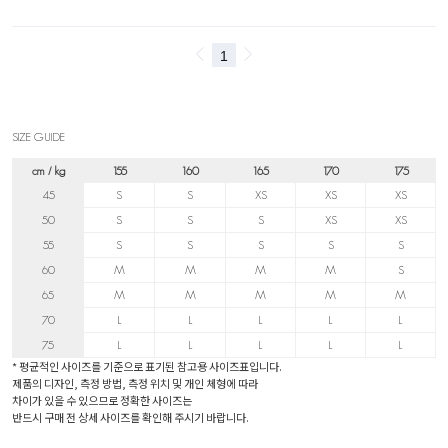
SIZE GUIDE
cm / kg
155
160
165
170
175
45
S
S
XS
XS
XS
50
S
S
S
XS
XS
55
S
S
S
S
S
60
M
M
M
M
S
65
M
M
M
M
M
70
L
L
L
L
L
75
L
L
L
L
L
* 평균적인 사이즈를 기준으로 표기된 참고용 사이즈표입니다.
제품의 디자인, 측정 방법, 측정 위치 및 개인 체형에 따라
차이가 있을 수 있으므로 정확한 사이즈는
반드시 구매 전 상세 사이즈를 확인해 주시기 바랍니다.