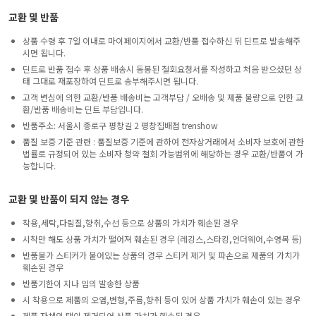
교환 및 반품
상품 수령 후 7일 이내로 마이페이지에서 교환/반품 접수하신 뒤 딘트로 발송해주
시면 됩니다.
딘트로 반품 접수 후 상품 배송시 동봉된 철회요청서를 작성하고 처음 받으셨던 상
태 그대로 재포장하여 딘트로 송부해주시면 됩니다.
고객 변심에 의한 교환/반품 배송비는 고객부담 / 오배송 및 제품 불량으로 인한 교
환/반품 배송비는 딘트 부담입니다.
반품주소: 서울시 종로구 평창길 2 평창집배점 trenshow
품질 보증 기준 관련 : 품질보증 기준에 관하여 전자상거래에서 소비자 보호에 관한
법률로 규정되어 있는 소비자 청약 철회 가능범위에 해당하는 경우 교환/반품이 가
능합니다.
교환 및 반품이 되지 않는 경우
착용,세탁,다림질,향취,수선 등으로 상품의 가치가 훼손된 경우
시착만 해도 상품 가치가 떨어져 훼손된 경우 (레깅스,스타킹,언더웨어,수영복 등)
반품불가 스티커가 붙어있는 상품의 경우 스티커 제거 및 파손으로 제품의 가치가
훼손된 경우
반품기한이 지나 임의 발송한 상품
시 착용으로 제품의 오염,변형,주름,향취 등이 있어 상품 가치가 훼손이 있는 경우
제품 자체의 택이 제거되어 상품 가치가 훼손된 경우