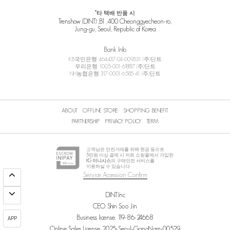
*타 택배 반품 시
Trenshow (DINT) ,B1 ,400 Cheonggyecheon-ro,
Jung-gu, Seoul, Republic of Korea
Bank Info
KB국민은행 464437-04-009531 (주)딘트
우리은행 1005-001-618817 (주)딘트
NH농협은행 317-0001-6585-41 (주)딘트
ABOUT
OFFLINE STORE
SHOPPING BENEFIT
PARTNERSHIP
PRIVACY POLICY
TERM
고객님은 안전거래를 위해 현금 등으로
5
만원 이상 결제 시 저희 쇼핑몰에서 가입한
KG 이니시스
의 구매안전 서비스를
이용하실 수 있습니다.
Service Accession Confirm
DINT.Inc
CEO. Shin Soo Jin
Business license. 119-86-24668
APP
Online Sales License. 2025-Seoul-GangNam-00529