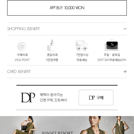
SHOPPING BENEFIT
구매최대
생일최대
7만원이상
주말ㆍ공휴일
5%D.POINT
5만원쿠폰
무료배송
DINT DAY무료배송&5%
CARD BENEFIT