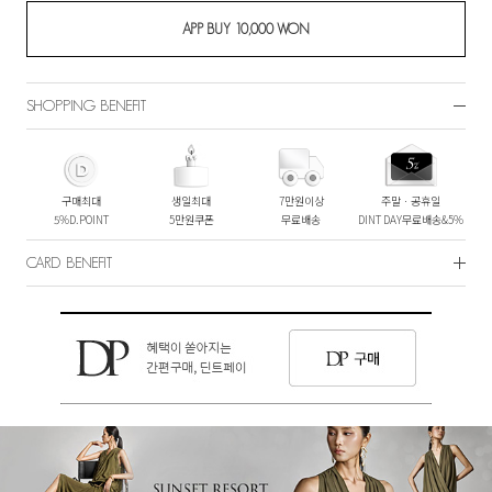
SHOPPING BENEFIT
구매최대
생일최대
7만원이상
주말ㆍ공휴일
5%D.POINT
5만원쿠폰
무료배송
DINT DAY무료배송&5%
CARD BENEFIT