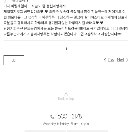
(ㅠㅠ 놀라셨져?)
아니 어떻게일이 ....지금도 좀 정신이멍해서
제일같지않고 꿈만같아요♥.♥ 요즘 머릿속이 복잡해서 많이 힘들었는데 저에게도 이
런 행운이온다고 생각하니 하루하루 더 정진하구 열심히 살아야겠어요!!!!새해에 딘트가
족분들도 행복하시고 하루하루 용기잃지않는 하루되시길 바래요♥.♥
당첨기회주신 딘트운영하시는 모든 분들감사드려용!!!!!!저도 용기잃지않고 더 더 열심히
다른누군가에게 기쁨과사랑주는 사람이되겠습니다 고맙고감사하고 사랑합니다!!!!!!
1
Prev
Next
LIST
∧
Back to Top
1600 - 3178
Monday to Friday | 9 am - 6 pm