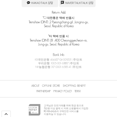
KAKAOTALK 상담
NAVER TALKTALK 상담
Return Add.
*CJ 대한통운 택배 반품시
Trenshow (DINT) ,2 Pyeongchang-gil, Jongno-gu,
Seoul, Republic of Korea
*타 택배 반품 시
Trenshow (DINT) ,B1 ,400 Cheonggyecheon-ro,
Jung-gu, Seoul, Republic of Korea
Bank Info
KB국민은행 464437-04-009531 (주)딘트
우리은행 1005-001-618817 (주)딘트
NH농협은행 317-0001-6585-41 (주)딘트
ABOUT
OFFLINE STORE
SHOPPING BENEFIT
PARTNERSHIP
PRIVACY POLICY
TERM
고객님은 안전거래를 위해 현금 등으로
5
만원 이상 결제 시 저희 쇼핑몰에서 가입한
KG 이니시스
의 구매안전 서비스를
이용하실 수 있습니다.