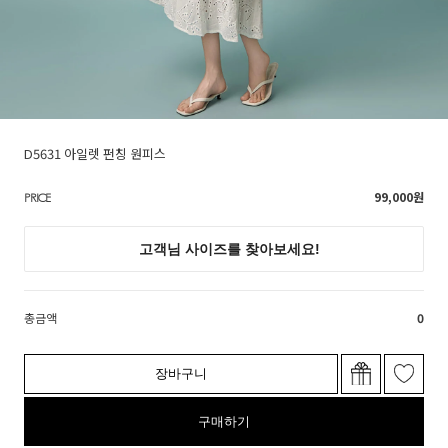
D5631 아일렛 펀칭 원피스
99,000
원
PRICE
총금액
0
장바구니
구매하기