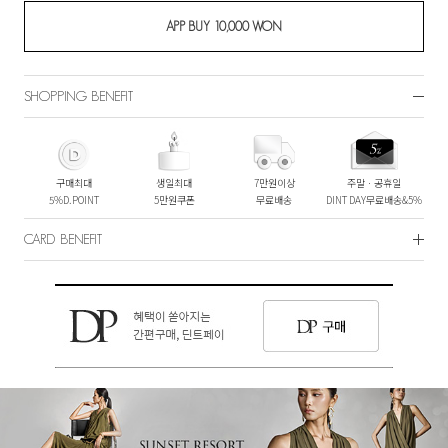
SHOPPING BENEFIT
구매최대
생일최대
7만원이상
주말ㆍ공휴일
5%D.POINT
5만원쿠폰
무료배송
DINT DAY무료배송&5%
CARD BENEFIT