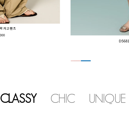
노락 카고 팬츠
000
D56
CLASSY
CHIC
UNIQUE