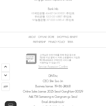
Bank Info
KB국민은행 464437-04-009531 (주)딘트
우리은행 1005-001-618817 (주)딘트
NH농협은행 317-0001-6585-41 (주)딘트
ABOUT
OFFLINE STORE
SHOPPING BENEFIT
PARTNERSHIP
PRIVACY POLICY
TERM
고객님은 안전거래를 위해 현금 등으로
5
만원 이상 결제 시 저희 쇼핑몰에서 가입한
KG 이니시스
의 구매안전 서비스를
이용하실 수 있습니다.
Service Accession Confirm
DINT.Inc
CEO. Shin Soo Jin
Business license. 119-86-24668
APP
Online Sales License. 2025-Seoul-GangNam-00529
Add. 734 Samseong-ro Gangnam-gu Seoul
Email. dint@dint.co.kr