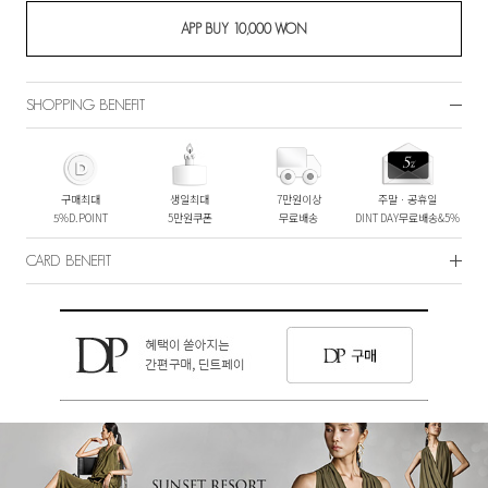
SHOPPING BENEFIT
구매최대
생일최대
7만원이상
주말ㆍ공휴일
5%D.POINT
5만원쿠폰
무료배송
DINT DAY무료배송&5%
CARD BENEFIT