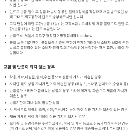
시면 됩니다.
딘트로 반품 접수 후 상품 배송시 동봉된 철회요청서를 작성하고 처음 받으셨던 상
태 그대로 재포장하여 딘트로 송부해주시면 됩니다.
고객 변심에 의한 교환/반품 배송비는 고객부담 / 오배송 및 제품 불량으로 인한 교
환/반품 배송비는 딘트 부담입니다.
반품주소: 서울시 종로구 평창길 2 평창집배점 trenshow
품질 보증 기준 관련 : 품질보증 기준에 관하여 전자상거래에서 소비자 보호에 관한
법률로 규정되어 있는 소비자 청약 철회 가능범위에 해당하는 경우 교환/반품이 가
능합니다.
교환 및 반품이 되지 않는 경우
착용,세탁,다림질,향취,수선 등으로 상품의 가치가 훼손된 경우
시착만 해도 상품 가치가 떨어져 훼손된 경우 (레깅스,스타킹,언더웨어,수영복 등)
반품불가 스티커가 붙어있는 상품의 경우 스티커 제거 및 파손으로 제품의 가치가
훼손된 경우
반품기한이 지나 임의 발송한 상품
시 착용으로 제품의 오염,변형,주름,향취 등이 있어 상품 가치가 훼손이 있는 경우
제품 자체의 택이 제거되어 상품 가치가 훼손된 경우
오배송 및 불량상품을 수령하셨지만, 착용 및 세탁 등으로 상품가치가 훼손된 경우
(위 경우로 상담/접수없이 임의 반품하실 경우 왕복 배송비는 고객님 부담입니다.)