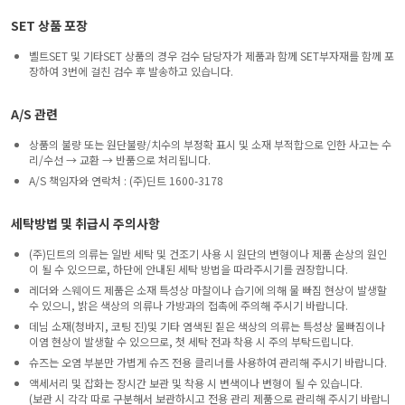
SET 상품 포장
벨트SET 및 기타SET 상품의 경우 검수 담당자가 제품과 함께 SET부자재를 함께 포
장하여 3번에 걸친 검수 후 발송하고 있습니다.
A/S 관련
상품의 불량 또는 원단불량/치수의 부정확 표시 및 소재 부적합으로 인한 사고는 수
리/수선 → 교환 → 반품으로 처리됩니다.
A/S 책임자와 연락처 : (주)딘트 1600-3178
세탁방법 및 취급시 주의사항
(주)딘트의 의류는 일반 세탁 및 건조기 사용 시 원단의 변형이나 제품 손상의 원인
이 될 수 있으므로, 하단에 안내된 세탁 방법을 따라주시기를 권장합니다.
레더와 스웨이드 제품은 소재 특성상 마찰이나 습기에 의해 물 빠짐 현상이 발생할
수 있으니, 밝은 색상의 의류나 가방과의 접촉에 주의해 주시기 바랍니다.
데님 소재(청바지, 코팅 진)및 기타 염색된 짙은 색상의 의류는 특성상 물빠짐이나
이염 현상이 발생할 수 있으므로, 첫 세탁 전과 착용 시 주의 부탁드립니다.
슈즈는 오염 부분만 가볍게 슈즈 전용 클리너를 사용하여 관리해 주시기 바랍니다.
액세서리 및 잡화는 장시간 보관 및 착용 시 변색이나 변형이 될 수 있습니다.
(보관 시 각각 따로 구분해서 보관하시고 전용 관리 제품으로 관리해 주시기 바랍니