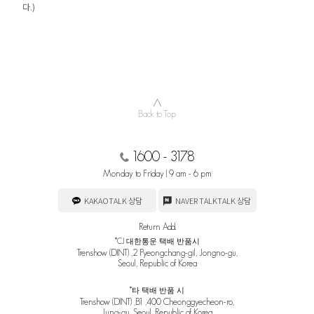
다.)
∧
Back to Top
1600 - 3178
Monday to Friday | 9 am - 6 pm
KAKAOTALK 상담
NAVER TALKTALK 상담
Return Add.
*CJ 대한통운 택배 반품시
Trenshow (DINT) ,2 Pyeongchang-gil, Jongno-gu,
Seoul, Republic of Korea
*타 택배 반품 시
Trenshow (DINT) ,B1 ,400 Cheonggyecheon-ro,
Jung-gu, Seoul, Republic of Korea