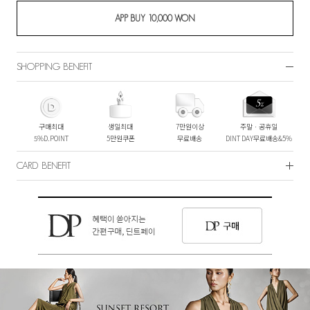
SHOPPING BENEFIT
구매최대
생일최대
7만원이상
주말ㆍ공휴일
5%D.POINT
5만원쿠폰
무료배송
DINT DAY무료배송&5%
CARD BENEFIT