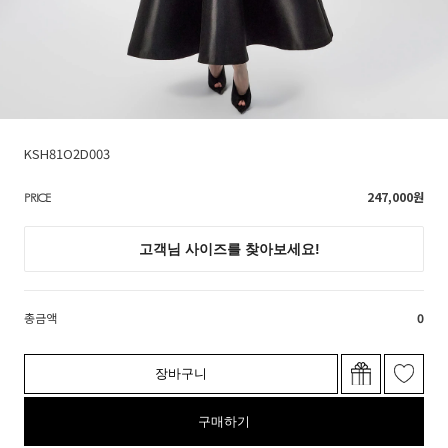
KSH81O2D003
247,000
원
PRICE
총금액
0
장바구니
구매하기