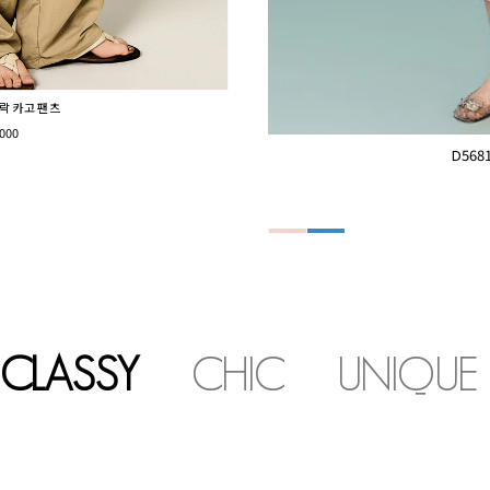
노락 카고 팬츠
000
D56
CLASSY
CHIC
UNIQUE