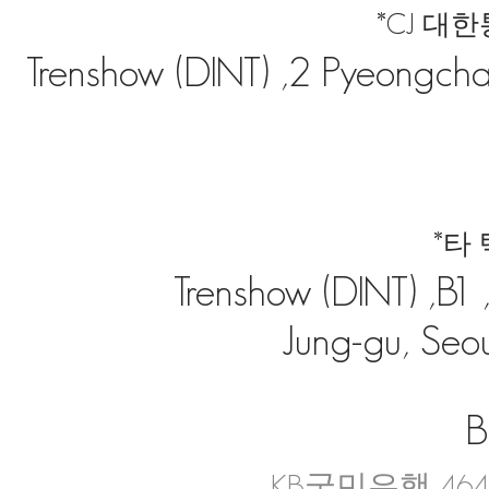
*CJ 대
Trenshow (DINT) ,2 Pyeongchan
*타
Trenshow (DINT) ,B
Jung-gu, Seou
B
KB국민은행 4644