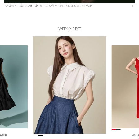
궁금했던 TV속 그 상품! 셀럽들이 사랑하는 DINT 스타일링을 만나보세요.
>
WEEKLY BEST
더 블라우스
E4290 플
원