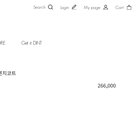
Search
Login
My page
Cart
ORE
Get it DINT
트렌치코트
266,000