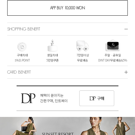
SHOPPING BENEFIT
구매최대
생일최대
7만원이상
주말ㆍ공휴일
5%D.POINT
5만원쿠폰
무료배송
DINT DAY무료배송&5%
CARD BENEFIT