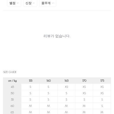
SIZE GUIDE
cm / kg
155
160
165
170
175
45
S
S
XS
XS
XS
50
S
S
S
XS
XS
55
S
S
S
S
S
60
M
M
M
M
S
65
M
M
M
M
M