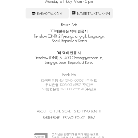
Monday to Friday | 9 am - 6 pm
KAKAOTALK 상담
NAVER TALKTALK 상담
Return Add.
*CJ 대한통운 택배 반품시
Trenshow (DINT) ,2 Pyeongchang-gil, Jongno-gu,
Seoul, Republic of Korea
*타 택배 반품 시
Trenshow (DINT) ,B1 ,400 Cheonggyecheon-ro,
Jung-gu, Seoul, Republic of Korea
Bank Info
KB국민은행 464437-04-009531 (주)딘트
우리은행 1005-001-618817 (주)딘트
NH농협은행 317-0001-6585-41 (주)딘트
ABOUT
OFFLINE STORE
SHOPPING BENEFIT
PARTNERSHIP
PRIVACY POLICY
TERM
고객님은 안전거래를 위해 현금 등으로
5
만원 이상 결제 시 저희 쇼핑몰에서 가입한