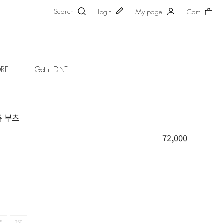
Search
Login
My page
Cart
ORE
Get it DINT
롱 부츠
72,000
5
250