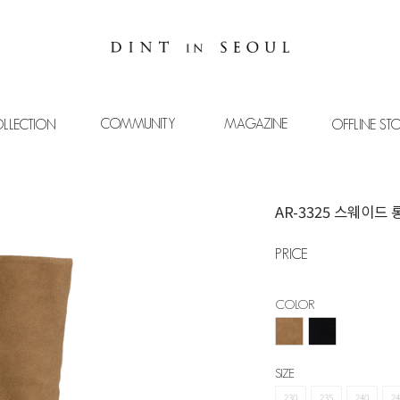
COMMUNITY
MAGAZINE
LLECTION
OFFLINE ST
AR-3325 스웨이드 
PRICE
COLOR
SIZE
230
235
240
24