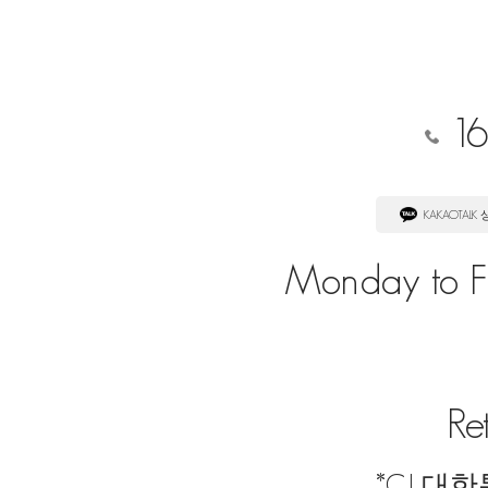
16
KAKAOTALK
Monday to Fr
Re
*CJ 대