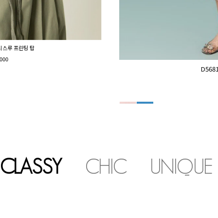
 시스루 프린팅 탑
000
D56
CLASSY
CHIC
UNIQUE