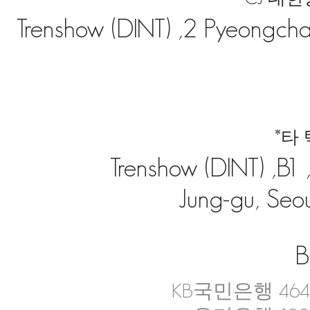
Trenshow (DINT) ,2 Pyeongchan
*타
Trenshow (DINT) ,B
Jung-gu, Seou
B
KB국민은행 4644