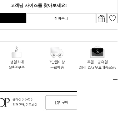
장바구니
생일최대
7만원이상
주말ㆍ공휴일
5만원쿠폰
무료배송
DINT DAY무료배송&5%