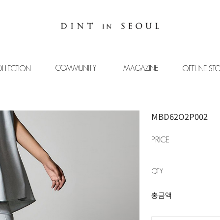
COMMUNITY
MAGAZINE
LLECTION
OFFLINE ST
MBD62O2P002
PRICE
QTY
총금액