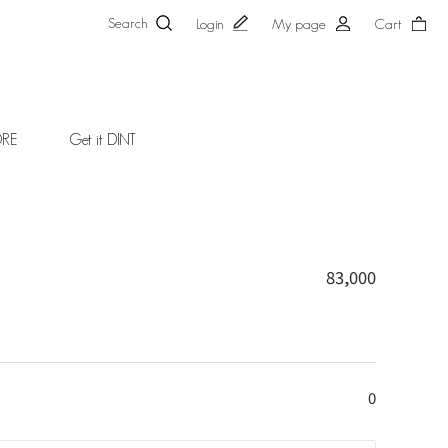
Search
Login
My page
Cart
ORE
Get it DINT
83,000
0