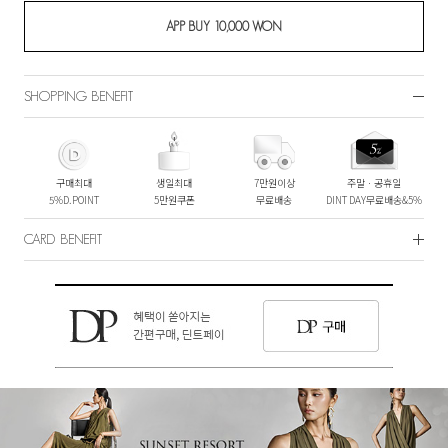
SHOPPING BENEFIT
구매최대
생일최대
7만원이상
주말ㆍ공휴일
5%D.POINT
5만원쿠폰
무료배송
DINT DAY무료배송&5%
CARD BENEFIT