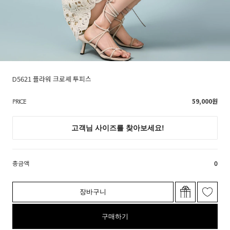
D5621 플라워 크로셰 투피스
59,000
원
PRICE
총금액
0
장바구니
구매하기