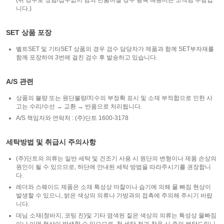
(위 경우로 상담/접수없이 임의 반품하실 경우 왕복 배송비는 고객님 부담입
니다.)
SET 상품 포장
벨트SET 및 기타SET 상품의 경우 검수 담당자가 제품과 함께 SET부자재를
함께 포장하여 3번에 걸친 검수 후 발송하고 있습니다.
A/S 관련
상품의 불량 또는 원단불량/치수의 부정확 표시 및 소재 부적합으로 인한 사
고는 수리/수선 → 교환 → 반품으로 처리됩니다.
A/S 책임자와 연락처 : (주)딘트 1600-3178
세탁방법 및 취급시 주의사항
(주)딘트의 의류는 일반 세탁 및 건조기 사용 시 원단의 변형이나 제품 손상의
원인이 될 수 있으므로, 하단에 안내된 세탁 방법을 따라주시기를 권장합니
다.
레더와 스웨이드 제품은 소재 특성상 마찰이나 습기에 의해 물 빠짐 현상이
발생할 수 있으니, 밝은 색상의 의류나 가방과의 접촉에 주의해 주시기 바랍
니다.
데님 소재(청바지, 코팅 진)및 기타 염색된 짙은 색상의 의류는 특성상 물빠짐