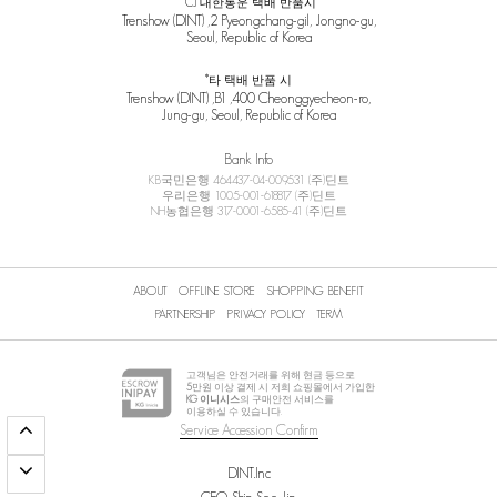
*CJ 대한통운 택배 반품시
Trenshow (DINT) ,2 Pyeongchang-gil, Jongno-gu,
Seoul, Republic of Korea
*타 택배 반품 시
Trenshow (DINT) ,B1 ,400 Cheonggyecheon-ro,
Jung-gu, Seoul, Republic of Korea
Bank Info
KB국민은행 464437-04-009531 (주)딘트
우리은행 1005-001-618817 (주)딘트
NH농협은행 317-0001-6585-41 (주)딘트
ABOUT
OFFLINE STORE
SHOPPING BENEFIT
PARTNERSHIP
PRIVACY POLICY
TERM
고객님은 안전거래를 위해 현금 등으로
5
만원 이상 결제 시 저희 쇼핑몰에서 가입한
KG 이니시스
의 구매안전 서비스를
이용하실 수 있습니다.
Service Accession Confirm
DINT.Inc