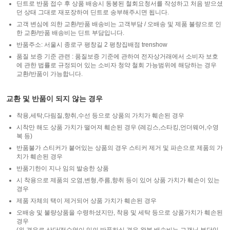
딘트로 반품 접수 후 상품 배송시 동봉된 철회요청서를 작성하고 처음 받으셨
던 상태 그대로 재포장하여 딘트로 송부해주시면 됩니다.
고객 변심에 의한 교환/반품 배송비는 고객부담 / 오배송 및 제품 불량으로 인
한 교환/반품 배송비는 딘트 부담입니다.
반품주소: 서울시 종로구 평창길 2 평창집배점 trenshow
품질 보증 기준 관련 : 품질보증 기준에 관하여 전자상거래에서 소비자 보호
에 관한 법률로 규정되어 있는 소비자 청약 철회 가능범위에 해당하는 경우
교환/반품이 가능합니다.
교환 및 반품이 되지 않는 경우
착용,세탁,다림질,향취,수선 등으로 상품의 가치가 훼손된 경우
시착만 해도 상품 가치가 떨어져 훼손된 경우 (레깅스,스타킹,언더웨어,수영
복 등)
반품불가 스티커가 붙어있는 상품의 경우 스티커 제거 및 파손으로 제품의 가
치가 훼손된 경우
반품기한이 지나 임의 발송한 상품
시 착용으로 제품의 오염,변형,주름,향취 등이 있어 상품 가치가 훼손이 있는
경우
제품 자체의 택이 제거되어 상품 가치가 훼손된 경우
오배송 및 불량상품을 수령하셨지만, 착용 및 세탁 등으로 상품가치가 훼손된
경우