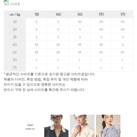
SIZE GUIDE
cm / kg
155
160
165
170
175
45
S
S
XS
XS
XS
50
S
S
S
XS
XS
55
S
S
S
S
S
60
M
M
M
M
S
65
M
M
M
M
M
70
L
L
L
L
L
75
L
L
L
L
L
* 평균적인 사이즈를 기준으로 표기된 참고용 사이즈표입니다.
제품의 디자인, 측정 방법, 측정 위치 및 개인 체형에 따라
차이가 있을 수 있으므로 정확한 사이즈는
반드시 구매 전 상세 사이즈를 확인해 주시기 바랍니다.