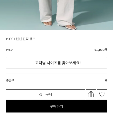
P3901 린넨 핀턱 팬츠
91,000
원
PRICE
총금액
0
장바구니
구매하기