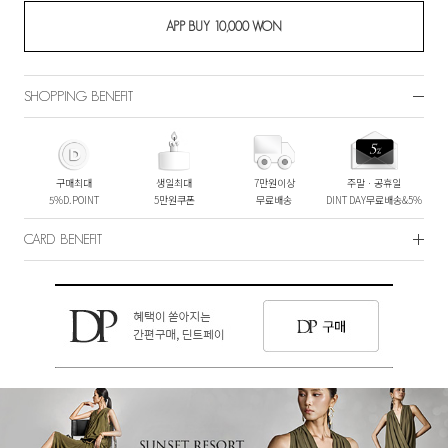
SHOPPING BENEFIT
구매최대
생일최대
7만원이상
주말ㆍ공휴일
5%D.POINT
5만원쿠폰
무료배송
DINT DAY무료배송&5%
CARD BENEFIT