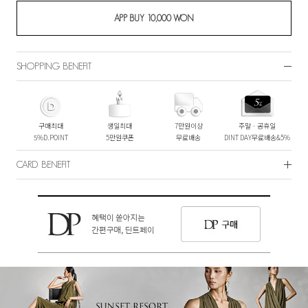
SHOPPING BENEFIT
구매최대
생일최대
7만원이상
주말ㆍ공휴일
5%D.POINT
5만원쿠폰
무료배송
DINT DAY무료배송&5%
CARD BENEFIT