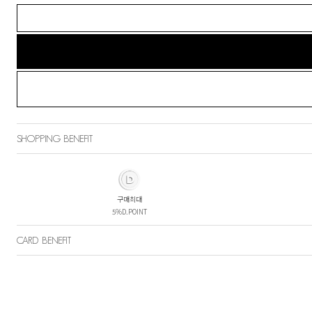
SHOPPING BENEFIT
구매최대
5%D.POINT
CARD BENEFIT