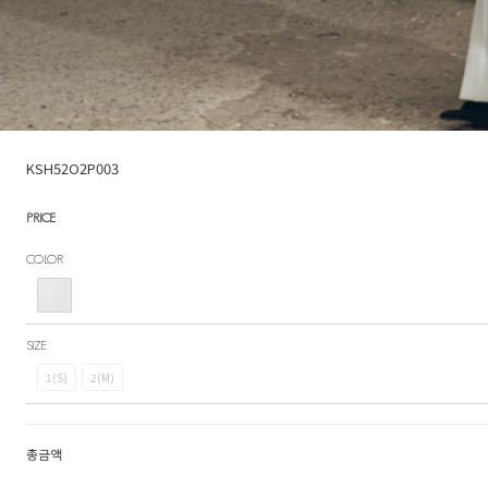
KSH52O2P003
PRICE
COLOR
SIZE
1(S)
2(M)
총금액