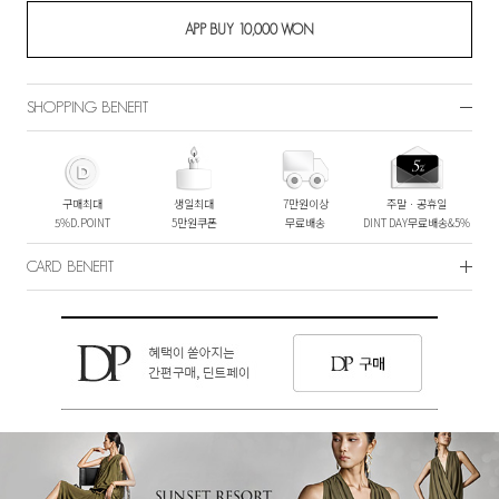
SHOPPING BENEFIT
구매최대
생일최대
7만원이상
주말ㆍ공휴일
5%D.POINT
5만원쿠폰
무료배송
DINT DAY무료배송&5%
CARD BENEFIT