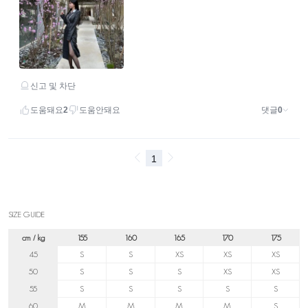
SIZE GUIDE
cm / kg
155
160
165
170
175
45
S
S
XS
XS
XS
50
S
S
S
XS
XS
55
S
S
S
S
S
60
M
M
M
M
S