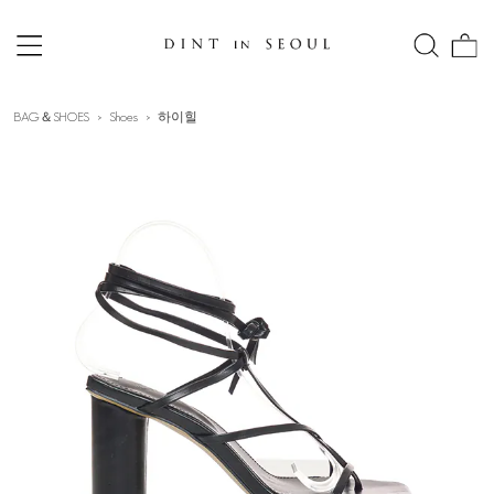
BAG＆SHOES
Shoes
하이힐